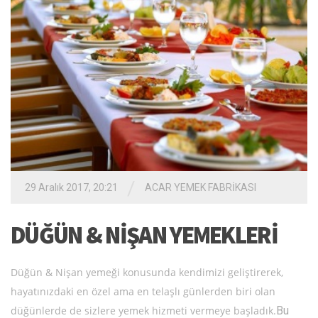
/
29 Aralık 2017, 20:21
ACAR YEMEK FABRİKASI
DÜĞÜN & NİŞAN YEMEKLERİ
Düğün & Nişan yemeği konusunda kendimizi geliştirerek,
hayatınızdaki en özel ama en telaşlı günlerden biri olan
düğünlerde de sizlere yemek hizmeti vermeye başladık.
Bu